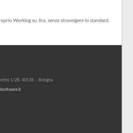
roprio Worklog su Jira, senza stravolgere lo standard.
arontini 1/2B, 40138 – Bologna
lsoftware.it