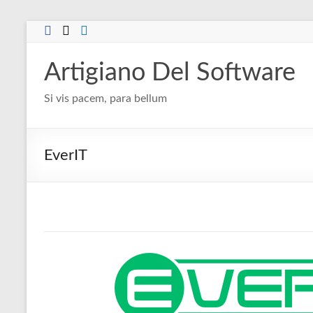
Salta
al
contenuto
Artigiano Del Software
Si vis pacem, para bellum
EverIT