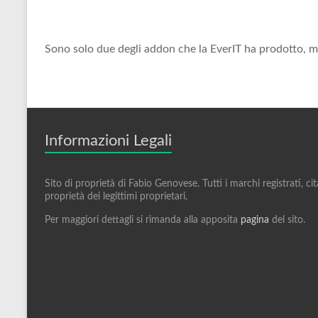
Sono solo due degli addon che la EverIT ha prodotto, ma
Informazioni Legali
Sito di proprietà di Fabio Genovese. Tutti i marchi registrati, cita
proprietà dei legittimi proprietari.
Per maggiori dettagli si rimanda alla apposita
pagina
del sito.