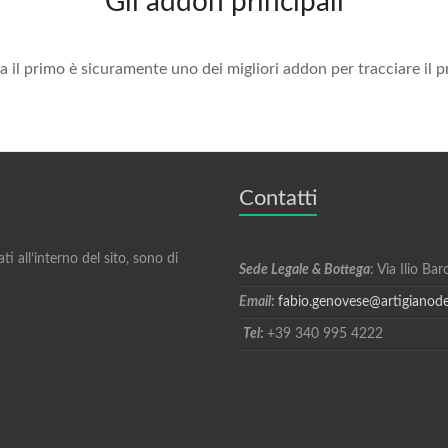
Gli addon principali
 il primo è sicuramente uno dei migliori addon per tracciare il p
Contatti
ti all’interno del sito, sono di
Sede Legale &
Bottega
: Via Ilio B
Email
:
fabio.genovese@artigianode
Tel
:
+39 340 995 4222