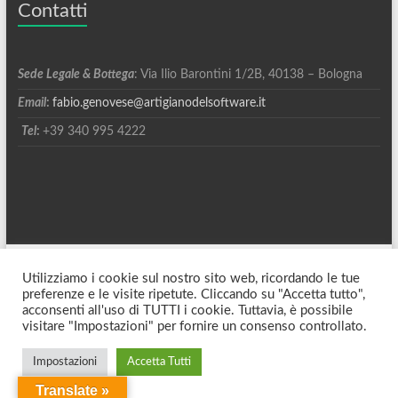
Contatti
Sede Legale &
Bottega
: Via Ilio Barontini 1/2B, 40138 – Bologna
Email
:
fabio.genovese@artigianodelsoftware.it
Tel
:
+39 340 995 4222
Copyright © 2026
Artigiano Del Software
. Tutti i diritti riservati. Tema
Utilizziamo i cookie sul nostro sito web, ricordando le tue
Spacious
di ThemeGrill. Sviluppato da:
WordPress
.
preferenze e le visite ripetute. Cliccando su "Accetta tutto",
acconsenti all'uso di TUTTI i cookie. Tuttavia, è possibile
visitare "Impostazioni" per fornire un consenso controllato.
Impostazioni
Accetta Tutti
Translate »