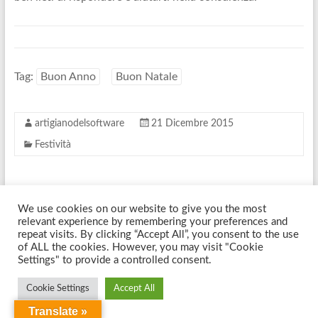
Tag:
Buon Anno
Buon Natale
artigianodelsoftware
21 Dicembre 2015
Festività
←
Ultime news da Confluence
We use cookies on our website to give you the most
relevant experience by remembering your preferences and
Un piccolo riassunto del 2015
→
repeat visits. By clicking “Accept All”, you consent to the use
of ALL the cookies. However, you may visit "Cookie
Settings" to provide a controlled consent.
Copyright © 2026
Artigiano Del Software
. Tutti i diritti riservati. Tema
Cookie Settings
Accept All
Spacious
di ThemeGrill. Sviluppato da:
WordPress
.
Translate »