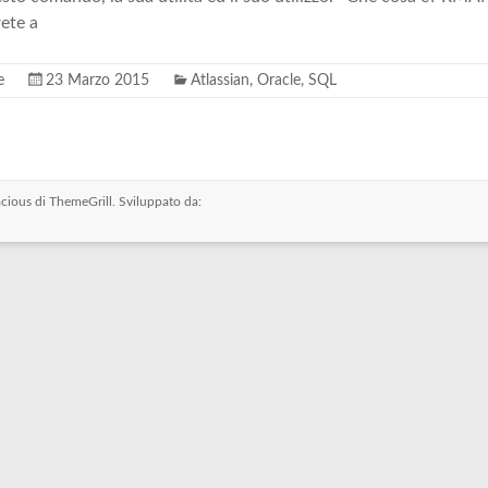
ete a
e
23 Marzo 2015
Atlassian
,
Oracle
,
SQL
cious
di ThemeGrill. Sviluppato da: