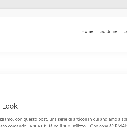
Home
Su di me
S
 Look
iamo, con questo post, una serie di articoli in cui andiamo a spi
sto comando, la sua utilità ed il suo utilizzo. Che cosa è? RMA