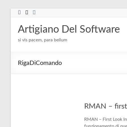
Salta
al
contenuto
Artigiano Del Software
si vis pacem, para bellum
RigaDiComando
RMAN – first
RMAN – First Look Iniz
funzionamento di que