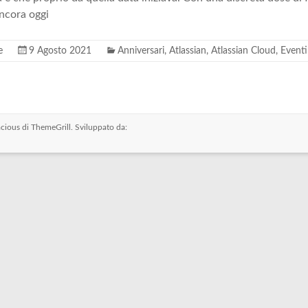
ncora oggi
e
9 Agosto 2021
Anniversari
,
Atlassian
,
Atlassian Cloud
,
Eventi
cious
di ThemeGrill. Sviluppato da: