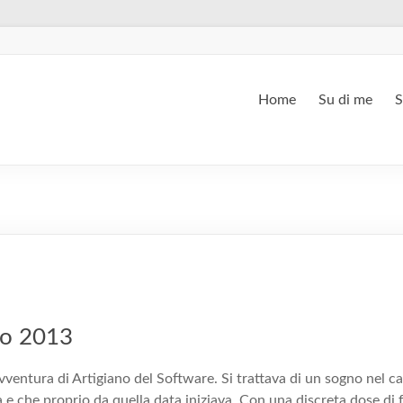
Home
Su di me
S
no 2013
’avventura di Artigiano del Software. Si trattava di un sogno nel c
a e che proprio da quella data iniziava. Con una discreta dose di f