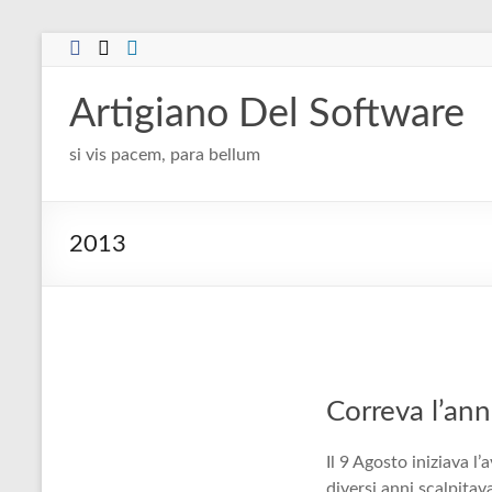
Salta
al
contenuto
Artigiano Del Software
si vis pacem, para bellum
2013
Correva l’an
Il 9 Agosto iniziava l
diversi anni scalpitav