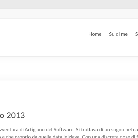
Home
Su di me
S
no 2013
’avventura di Artigiano del Software. Si trattava di un sogno nel c
a e che proprio da quella data iniziava. Con una discreta dose di f