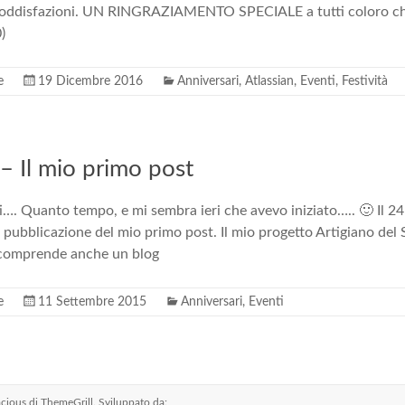
e soddisfazioni. UN RINGRAZIAMENTO SPECIALE a tutti coloro c
)
e
19 Dicembre 2016
Anniversari
,
Atlassian
,
Eventi
,
Festività
 Il mio primo post
…. Quanto tempo, e mi sembra ieri che avevo iniziato….. 🙂 Il 2
e pubblicazione del mio primo post. Il mio progetto Artigiano del
 comprende anche un blog
e
11 Settembre 2015
Anniversari
,
Eventi
cious
di ThemeGrill. Sviluppato da: