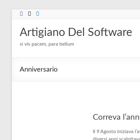
Salta
al
contenuto
Artigiano Del Software
si vis pacem, para bellum
Anniversario
Correva l’an
Il 9 Agosto iniziava l
diversi anni scalpitav