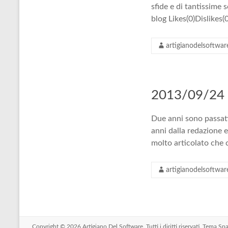
sfide e di tantissim
blog Likes(0)Dislikes(0
artigianodelsoftwar
2013/09/24 –
Due anni sono passati
anni dalla redazione 
molto articolato che
artigianodelsoftwar
Copyright © 2026
Artigiano Del Software
. Tutti i diritti riservati. Tema
Spa