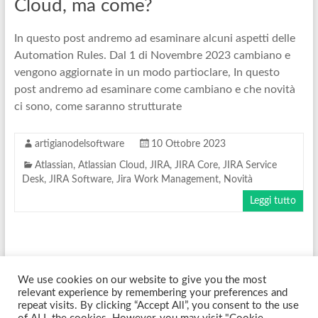
Cloud, ma come?
In questo post andremo ad esaminare alcuni aspetti delle
Automation Rules. Dal 1 di Novembre 2023 cambiano e
vengono aggiornate in un modo partioclare, In questo
post andremo ad esaminare come cambiano e che novità
ci sono, come saranno strutturate
artigianodelsoftware
10 Ottobre 2023
Atlassian
,
Atlassian Cloud
,
JIRA
,
JIRA Core
,
JIRA Service
Desk
,
JIRA Software
,
Jira Work Management
,
Novità
Leggi tutto
We use cookies on our website to give you the most
Copyright © 2026
Artigiano Del Software
. Tutti i diritti riservati. Tema
relevant experience by remembering your preferences and
Spacious
di ThemeGrill. Sviluppato da:
WordPress
.
repeat visits. By clicking “Accept All”, you consent to the use