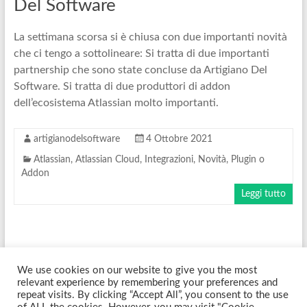
Del Software
La settimana scorsa si è chiusa con due importanti novità
che ci tengo a sottolineare: Si tratta di due importanti
partnership che sono state concluse da Artigiano Del
Software. Si tratta di due produttori di addon
dell’ecosistema Atlassian molto importanti.
artigianodelsoftware
4 Ottobre 2021
Atlassian
,
Atlassian Cloud
,
Integrazioni
,
Novità
,
Plugin o
Addon
Leggi tutto
We use cookies on our website to give you the most
Copyright © 2026
Artigiano Del Software
. Tutti i diritti riservati. Tema
relevant experience by remembering your preferences and
Spacious
di ThemeGrill. Sviluppato da:
WordPress
.
repeat visits. By clicking “Accept All”, you consent to the use