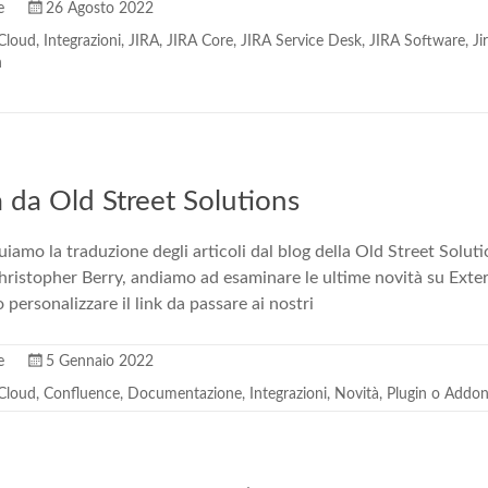
e
26 Agosto 2022
 Cloud
,
Integrazioni
,
JIRA
,
JIRA Core
,
JIRA Service Desk
,
JIRA Software
,
J
n
 da Old Street Solutions
iamo la traduzione degli articoli dal blog della Old Street Soluti
Christopher Berry, andiamo ad esaminare le ultime novità su Exte
ersonalizzare il link da passare ai nostri
e
5 Gennaio 2022
 Cloud
,
Confluence
,
Documentazione
,
Integrazioni
,
Novità
,
Plugin o Addo