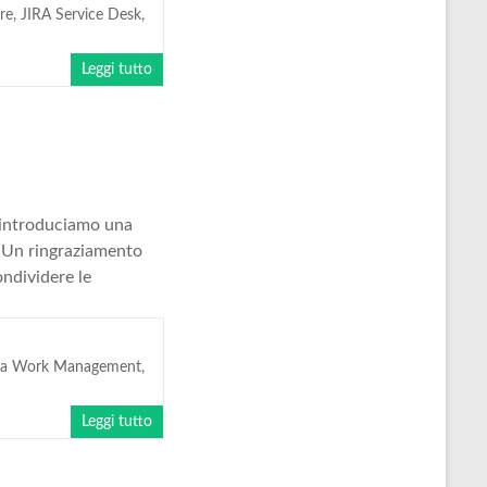
re
,
JIRA Service Desk
,
Leggi tutto
t introduciamo una
. Un ringraziamento
ondividere le
ira Work Management
,
Leggi tutto