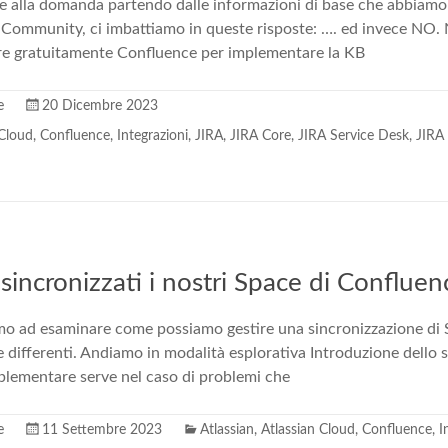
 alla domanda partendo dalle informazioni di base che abbiamo 
a Community, ci imbattiamo in queste risposte: …. ed invece NO.
e gratuitamente Confluence per implementare la KB
e
20 Dicembre 2023
 Cloud
,
Confluence
,
Integrazioni
,
JIRA
,
JIRA Core
,
JIRA Service Desk
,
JIRA
incronizzati i nostri Space di Confluen
o ad esaminare come possiamo gestire una sincronizzazione di Sp
e differenti. Andiamo in modalità esplorativa Introduzione dello 
plementare serve nel caso di problemi che
e
11 Settembre 2023
Atlassian
,
Atlassian Cloud
,
Confluence
,
I