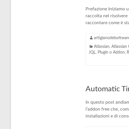
Prefazione Iniziamo un
raccolta nel risolver
raccontare come è sta
artigianodelsoftwar
Atlassian
,
Atlassian
JQL
,
Plugin o Addon
,
R
Automatic Ti
In questo post andiam
l’addon free che, co
installazioni e di co