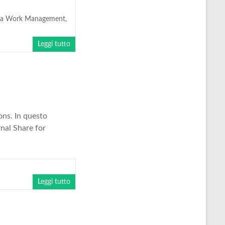
ira Work Management
,
Leggi tutto
ons. In questo
rnal Share for
n
Leggi tutto