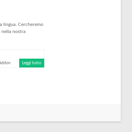
ica lingua. Cercheremo
o nella nostra
 Addon
Leggi tutto