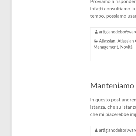
Proviamo a rispondere
infatti consultiamo l
tempo, possiamo usar
artigianodelsoftwar
Atlassian
,
Atlassian
Management
,
Novità
Manteniamo s
In questo post andrem
istanza, che su istanz
che mi piacerebbe im
artigianodelsoftwar