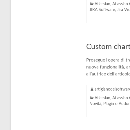
Atlassian
,
Atlassian
JIRA Software
,
Jira W
Custom chart
Prosegue l’opera di t
nuova funzionalità, 
all’autrice dell’artic
artigianodelsoftwar
Atlassian
,
Atlassian
Novità
,
Plugin o Addo