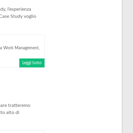
dy, l’esperienza
 Case Study voglio
ira Work Management
,
Leggi tutto
lare tratteremo
to alto di