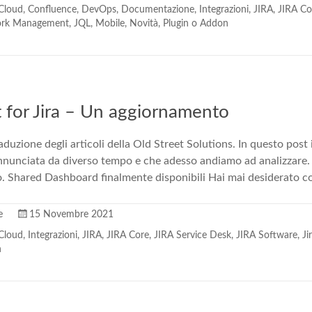
 Cloud
,
Confluence
,
DevOps
,
Documentazione
,
Integrazioni
,
JIRA
,
JIRA Co
ork Management
,
JQL
,
Mobile
,
Novità
,
Plugin o Addon
 for Jira – Un aggiornamento
raduzione degli articoli della Old Street Solutions. In questo pos
annunciata da diverso tempo e che adesso andiamo ad analizzare
olo. Shared Dashboard finalmente disponibili Hai mai desiderato c
e
15 Novembre 2021
 Cloud
,
Integrazioni
,
JIRA
,
JIRA Core
,
JIRA Service Desk
,
JIRA Software
,
J
n