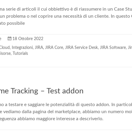
a serie di articoli il cui obbiettivo è di riassumere in un Case Stu
e un problema o nel coprire una necessità di un cliente. In questo
to possibile
e
18 Ottobre 2022
 Cloud
,
Integrazioni
,
JIRA
,
JIRA Core
,
JIRA Service Desk
,
JIRA Software
,
J
isorse
,
Tutorials
me Tracking – Test addon
o a testare e saggiare le potenzialità di questo addon. In partico
me vediamo dalla pagina del marketplace, abbiamo un numero mol
nseguenza abbiamo maggiore interesse a descriverlo.