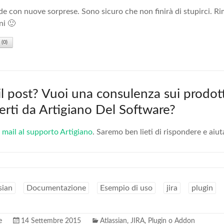
e con nuove sorprese. Sono sicuro che non finirà di stupirci. Ri
ni 🙂
(
0
)
 il post? Vuoi una consulenza sui prodott
fferti da Artigiano Del Software?
 mail al supporto Artigiano
. Saremo ben lieti di rispondere e aiut
sian
Documentazione
Esempio di uso
jira
plugin
e
14 Settembre 2015
Atlassian
,
JIRA
,
Plugin o Addon