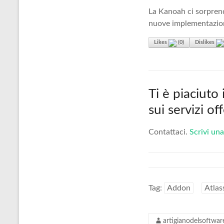
La Kanoah ci sorprend
nuove implementazio
Likes
(
0
)
Dislikes
Ti è piaciuto
sui servizi o
Contattaci.
Scrivi una
Tag:
Addon
Atlas
artigianodelsoftwar