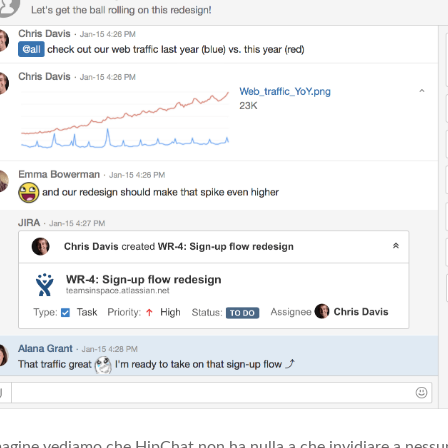
agine vediamo che HipChat non ha nulla a che invidiare a nessu