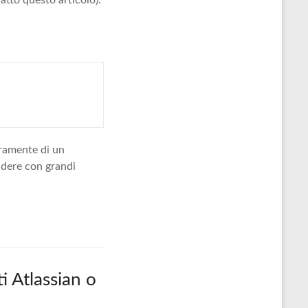
atto questo articolo).
uramente di un
ndere con grandi
i Atlassian o