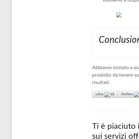
Abbiamo a dispos
Conclusio
Abbiamo iniziato a e
prodotto da tenere so
risultati.
Likes
(
0
)
Dislikes
Ti è piaciuto
sui servizi o