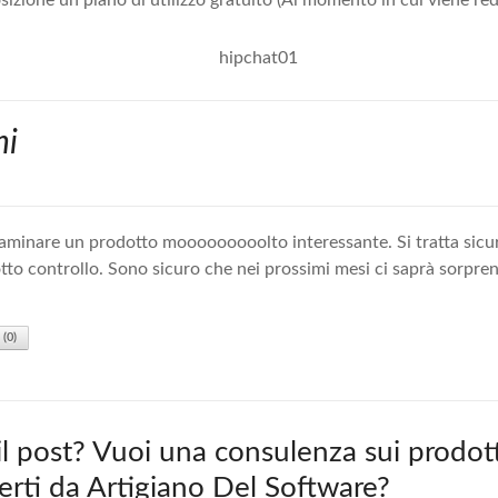
izione un piano di utilizzo gratuito (Al momento in cui viene red
ni
saminare un prodotto mooooooooolto interessante. Si tratta sic
tto controllo. Sono sicuro che nei prossimi mesi ci saprà sorpre
(
0
)
 il post? Vuoi una consulenza sui prodott
fferti da Artigiano Del Software?