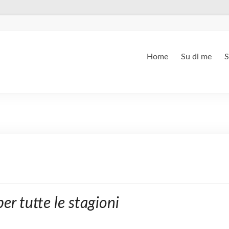
Home
Su di me
S
er tutte le stagioni