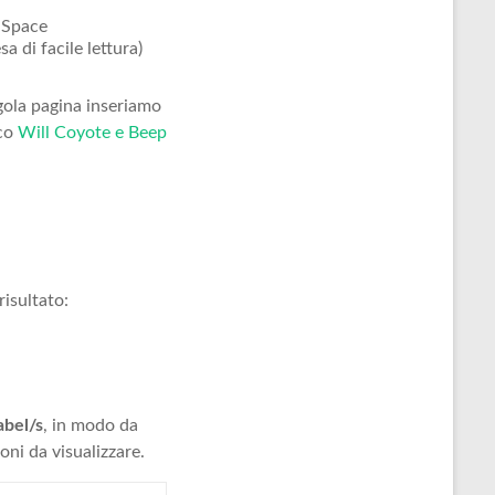
o Space
a di facile lettura)
ngola pagina inseriamo
ico
Will Coyote e Beep
risultato:
abel/s
, in modo da
oni da visualizzare.