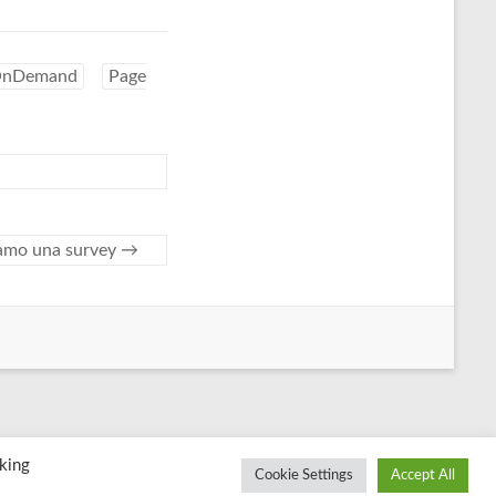
nDemand
Page
iamo una survey
→
king
Cookie Settings
Accept All