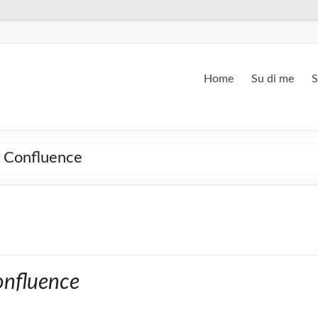
Home
Su di me
S
n Confluence
nfluence