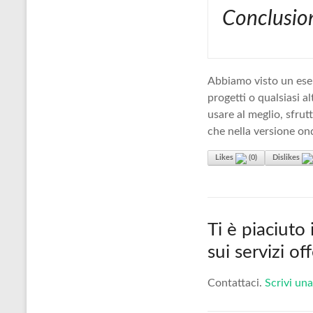
Conclusio
Abbiamo visto un esem
progetti o qualsiasi 
usare al meglio, sfrut
che nella versione on
Likes
(
0
)
Dislikes
Ti è piaciuto
sui servizi o
Contattaci.
Scrivi una