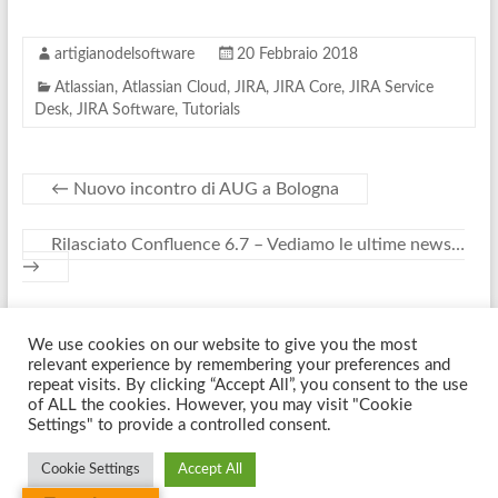
artigianodelsoftware
20 Febbraio 2018
Atlassian
,
Atlassian Cloud
,
JIRA
,
JIRA Core
,
JIRA Service
Desk
,
JIRA Software
,
Tutorials
←
Nuovo incontro di AUG a Bologna
Rilasciato Confluence 6.7 – Vediamo le ultime news…
→
We use cookies on our website to give you the most
Copyright © 2026
Artigiano Del Software
. Tutti i diritti riservati. Tema
relevant experience by remembering your preferences and
Spacious
di ThemeGrill. Sviluppato da:
WordPress
.
repeat visits. By clicking “Accept All”, you consent to the use
of ALL the cookies. However, you may visit "Cookie
Settings" to provide a controlled consent.
Cookie Settings
Accept All