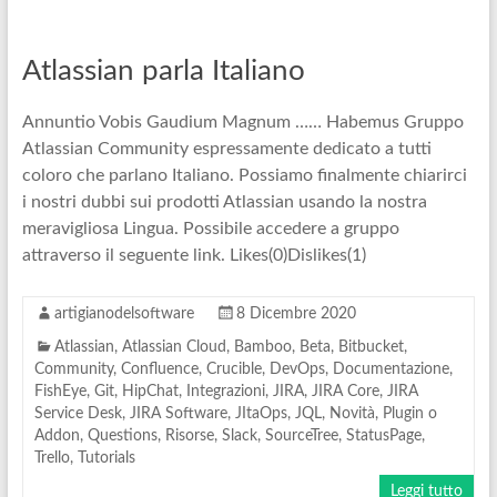
Atlassian parla Italiano
Annuntio Vobis Gaudium Magnum …… Habemus Gruppo
Atlassian Community espressamente dedicato a tutti
coloro che parlano Italiano. Possiamo finalmente chiarirci
i nostri dubbi sui prodotti Atlassian usando la nostra
meravigliosa Lingua. Possibile accedere a gruppo
attraverso il seguente link. Likes(0)Dislikes(1)
artigianodelsoftware
8 Dicembre 2020
Atlassian
,
Atlassian Cloud
,
Bamboo
,
Beta
,
Bitbucket
,
Community
,
Confluence
,
Crucible
,
DevOps
,
Documentazione
,
FishEye
,
Git
,
HipChat
,
Integrazioni
,
JIRA
,
JIRA Core
,
JIRA
Service Desk
,
JIRA Software
,
JItaOps
,
JQL
,
Novità
,
Plugin o
Addon
,
Questions
,
Risorse
,
Slack
,
SourceTree
,
StatusPage
,
Trello
,
Tutorials
Leggi tutto