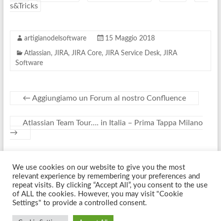
s&Tricks
artigianodelsoftware
15 Maggio 2018
Atlassian
,
JIRA
,
JIRA Core
,
JIRA Service Desk
,
JIRA
Software
←
Aggiungiamo un Forum al nostro Confluence
Atlassian Team Tour…. in Italia – Prima Tappa Milano
→
We use cookies on our website to give you the most
Copyright © 2026
Artigiano Del Software
. Tutti i diritti riservati. Tema
relevant experience by remembering your preferences and
Spacious
di ThemeGrill. Sviluppato da:
WordPress
.
repeat visits. By clicking “Accept All”, you consent to the use
of ALL the cookies. However, you may visit "Cookie
Settings" to provide a controlled consent.