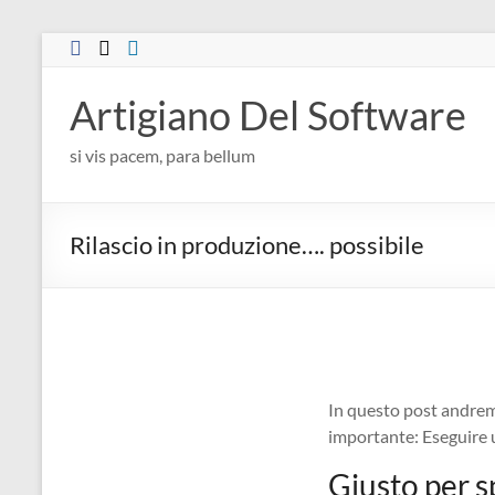
Salta
al
contenuto
Artigiano Del Software
si vis pacem, para bellum
Rilascio in produzione…. possibile
In questo post andrem
importante: Eseguire u
Giusto per s