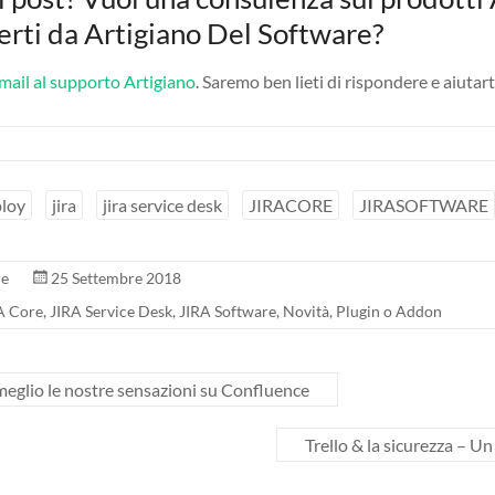
fferti da Artigiano Del Software?
 mail al supporto Artigiano
. Saremo ben lieti di rispondere e aiutar
loy
jira
jira service desk
JIRACORE
JIRASOFTWARE
re
25 Settembre 2018
A Core
,
JIRA Service Desk
,
JIRA Software
,
Novità
,
Plugin o Addon
eglio le nostre sensazioni su Confluence
Trello & la sicurezza – 