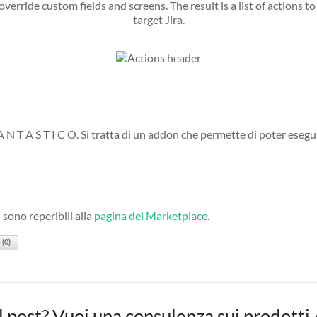
 T A S T I C O. Si tratta di un addon che permette di poter esegu
sono reperibili alla
pagina del Marketplace
.
(
0
)
il post? Vuoi una consulenza sui prodotti