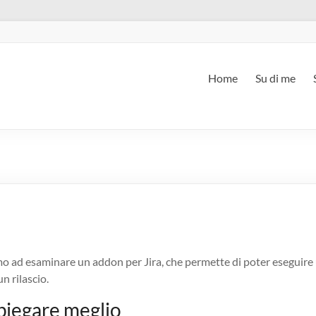
Home
Su di me
o ad esaminare un addon per Jira, che permette di poter eseguir
n rilascio.
piegare meglio