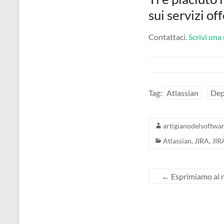
sui servizi o
Contattaci.
Scrivi una
Tag:
Atlassian
Dep
artigianodelsoftwa
Atlassian
,
JIRA
,
JIR
←
Esprimiamo al m