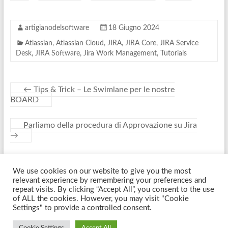
artigianodelsoftware
18 Giugno 2024
Atlassian
,
Atlassian Cloud
,
JIRA
,
JIRA Core
,
JIRA Service
Desk
,
JIRA Software
,
Jira Work Management
,
Tutorials
←
Tips & Trick – Le Swimlane per le nostre
BOARD
Parliamo della procedura di Approvazione su Jira
→
We use cookies on our website to give you the most
Copyright © 2026
Artigiano Del Software
. Tutti i diritti riservati. Tema
relevant experience by remembering your preferences and
Spacious
di ThemeGrill. Sviluppato da:
WordPress
.
repeat visits. By clicking “Accept All”, you consent to the use
of ALL the cookies. However, you may visit "Cookie
Settings" to provide a controlled consent.