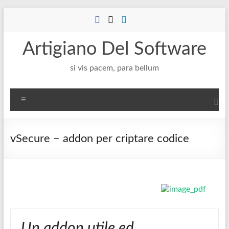
Salta
al
contenuto
Artigiano Del Software
si vis pacem, para bellum
Menu
vSecure – addon per criptare codice
Un addon utile ed