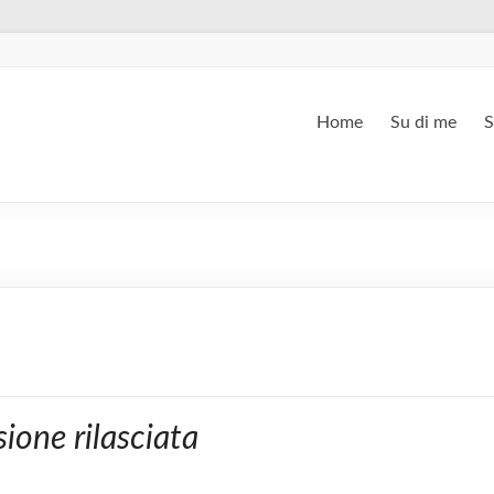
Home
Su di me
S
ione rilasciata