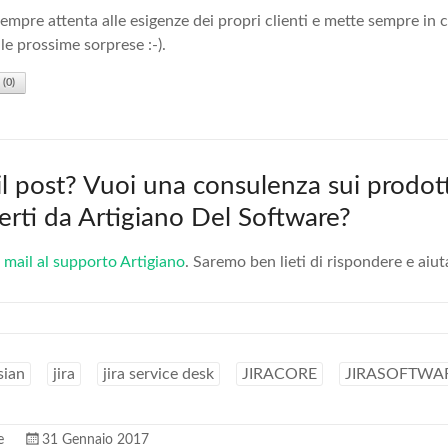
mpre attenta alle esigenze dei propri clienti e mette sempre in
le prossime sorprese :-).
(
0
)
 il post? Vuoi una consulenza sui prodott
fferti da Artigiano Del Software?
 mail al supporto Artigiano
. Saremo ben lieti di rispondere e aiut
sian
jira
jira service desk
JIRACORE
JIRASOFTWA
e
31 Gennaio 2017