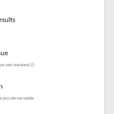
esults
sue
sue vies standard 🙂
n
e piccole ma valide