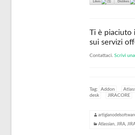
Likes
(
1
)
Dislikes
Ti è piaciuto
sui servizi o
Contattaci.
Scrivi una
Tag:
Addon
Atlas
desk
JIRACORE
artigianodelsoftwar
Atlassian
,
JIRA
,
JIR