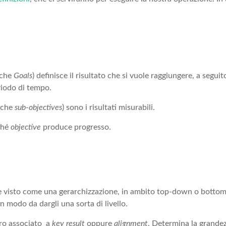
nche
Goals
) definisce il risultato che si vuole raggiungere, a seguit
riodo di tempo.
nche
sub-objectives
) sono i risultati misurabili.
nché
objective
produce progresso.
e visto come una gerarchizzazione, in ambito top-down o bottom
in modo da dargli una sorta di livello.
ro associato a
key result
oppure
alignment
. Determina la grandez