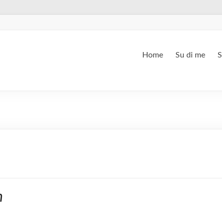
Home
Su di me
S
n