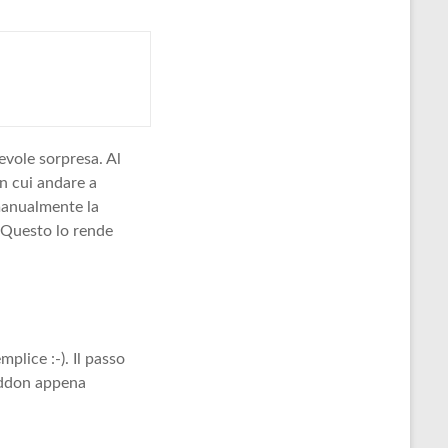
evole sorpresa. Al
in cui andare a
 manualmente la
 Questo lo rende
plice :-). Il passo
’addon appena