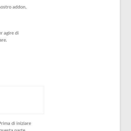
nostro addon,
r agire di
are.
rima di iniziare
 questa parte