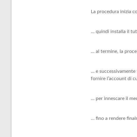
La procedura inizia c
… quindi installa il t
… al termine, la proce
… e successivamente vi
fornire l’account di cu
… per innescare il me
… fino a rendere finalm