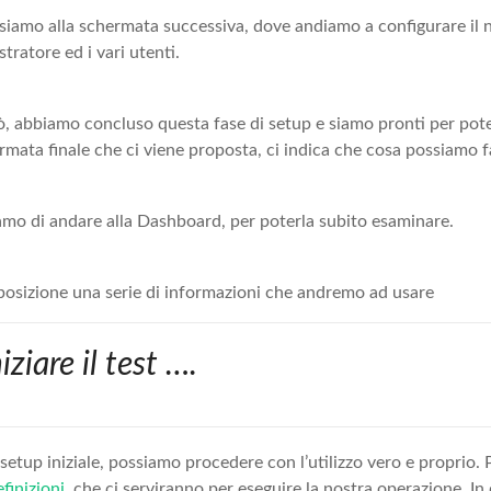
iamo alla schermata successiva, dove andiamo a configurare il 
tratore ed i vari utenti.
ò, abbiamo concluso questa fase di setup e siamo pronti per pote
mata finale che ci viene proposta, ci indica che cosa possiamo f
amo di andare alla Dashboard, per poterla subito esaminare.
posizione una serie di informazioni che andremo ad usare
iziare il test ….
setup iniziale, possiamo procedere con l’utilizzo vero e proprio. P
efinizioni
, che ci serviranno per eseguire la nostra operazione. In