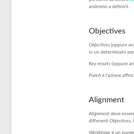
andremo a definirli.
Objectives
Objectives
(oppure a
in un determinato pe
Key results
(oppure a
Punch
è l’azione affi
Alignment
Alignment
deve esser
differenti
Objectives,
Weightage
è un nume