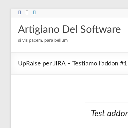
Salta
al
contenuto
Artigiano Del Software
si vis pacem, para bellum
UpRaise per JIRA – Testiamo l’addon #1
Test addo