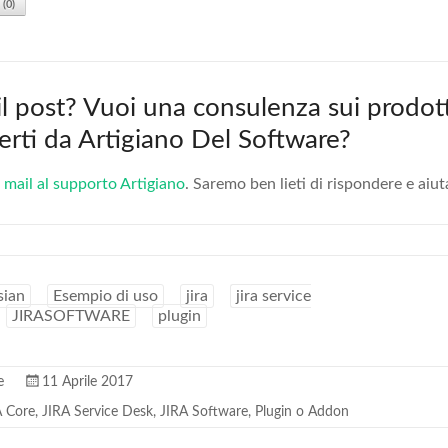
(
0
)
 il post? Vuoi una consulenza sui prodott
fferti da Artigiano Del Software?
 mail al supporto Artigiano
. Saremo ben lieti di rispondere e aiut
sian
Esempio di uso
jira
jira service
JIRASOFTWARE
plugin
e
11 Aprile 2017
A Core
,
JIRA Service Desk
,
JIRA Software
,
Plugin o Addon