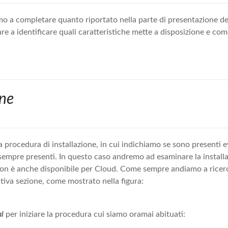
o a completare quanto riportato nella parte di presentazione d
e a identificare quali caratteristiche mette a disposizione e com
one
procedura di installazione, in cui indichiamo se sono presenti ev
sempre presenti. In questo caso andremo ad esaminare la install
don è anche disponibile per Cloud. Come sempre andiamo a ricer
lativa sezione, come mostrato nella figura:
al
per iniziare la procedura cui siamo oramai abituati: