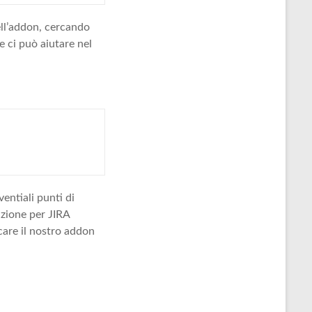
ell’addon, cercando
e ci può aiutare nel
entiali punti di
azione per JIRA
care il nostro addon