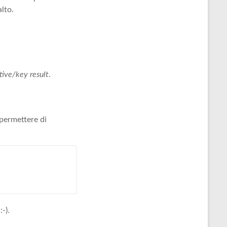
alto.
tive/key result
.
i permettere di
-).