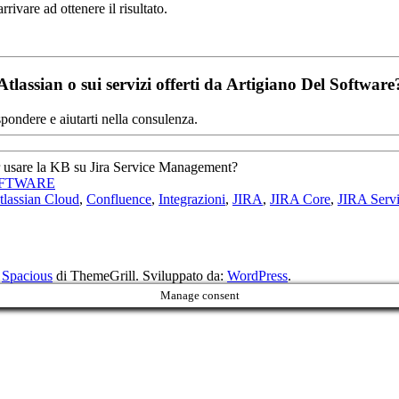
rivare ad ottenere il risultato.
Atlassian o sui servizi offerti da Artigiano Del Software
spondere e aiutarti nella consulenza.
 usare la KB su Jira Service Management?
OFTWARE
tlassian Cloud
,
Confluence
,
Integrazioni
,
JIRA
,
JIRA Core
,
JIRA Serv
a
Spacious
di ThemeGrill. Sviluppato da:
WordPress
.
Manage consent