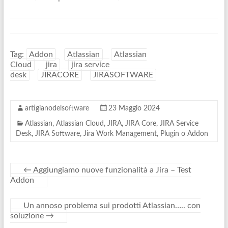
Tag:
Addon
Atlassian
Atlassian
Cloud
jira
jira service
desk
JIRACORE
JIRASOFTWARE
artigianodelsoftware
23 Maggio 2024
Atlassian
,
Atlassian Cloud
,
JIRA
,
JIRA Core
,
JIRA Service
Desk
,
JIRA Software
,
Jira Work Management
,
Plugin o Addon
←
Aggiungiamo nuove funzionalità a Jira – Test
Addon
Un annoso problema sui prodotti Atlassian….. con
soluzione
→