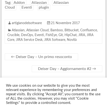
Tag:
Addon
Atlassian
Atlassian
Cloud
Eventi
plugin
artigianodelsoftware
21 Novembre 2017
Atlassian
,
Atlassian Cloud
,
Bamboo
,
Bitbucket
,
Confluence
,
Crucible
,
DevOps
,
Eventi
,
FishEye
,
Git
,
HipChat
,
JIRA
,
JIRA
Core
,
JIRA Service Desk
,
JIRA Software
,
Novità
←
Deiser Day – Un primo resoconto
Deiser Day – Aggiornamento #2
→
We use cookies on our website to give you the most
Copyright © 2026
Artigiano Del Software
. Tutti i diritti riservati. Tema
relevant experience by remembering your preferences and
Spacious
di ThemeGrill. Sviluppato da:
WordPress
.
repeat visits. By clicking “Accept All”, you consent to the use
of ALL the cookies. However, you may visit "Cookie
Settings" to provide a controlled consent.