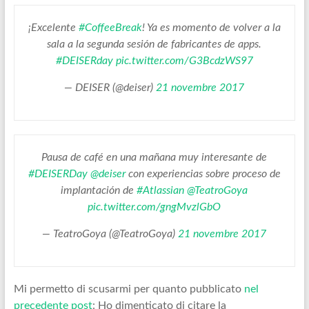
¡Excelente
#CoffeeBreak
! Ya es momento de volver a la
sala a la segunda sesión de fabricantes de apps.
#DEISERday
pic.twitter.com/G3BcdzWS97
— DEISER (@deiser)
21 novembre 2017
Pausa de café en una mañana muy interesante de
#DEISERDay
@deiser
con experiencias sobre proceso de
implantación de
#Atlassian
@TeatroGoya
pic.twitter.com/gngMvzlGbO
— TeatroGoya (@TeatroGoya)
21 novembre 2017
Mi permetto di scusarmi per quanto pubblicato
nel
precedente post
: Ho dimenticato di citare la