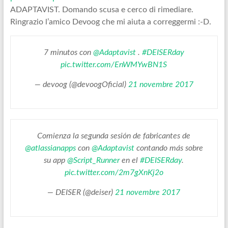
ADAPTAVIST. Domando scusa e cerco di rimediare.
Ringrazio l’amico Devoog che mi aiuta a correggermi :-D.
7 minutos con
@Adaptavist
.
#DEISERday
pic.twitter.com/EnWMYwBN1S
— devoog (@devoogOficial)
21 novembre 2017
Comienza la segunda sesión de fabricantes de
@atlassianapps
con
@Adaptavist
contando más sobre
su app
@Script_Runner
en el
#DEISERday
.
pic.twitter.com/2m7gXnKj2o
— DEISER (@deiser)
21 novembre 2017