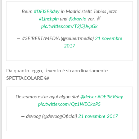
Beim
#DEISERday
in Madrid stellt Tobias jetzt
#Linchpin
und
@drawio
vor. ✌️
pic.twitter.com/T2j5jJvpGk
— //SEIBERT/MEDIA (@seibertmedia)
21 novembre
2017
Da quanto leggo, l’evento è straordinariamente
SPETTACOLARE 😀
Deseamos estar aquí algún día!
@deiser
#DEISERday
pic.twitter.com/Qz1WECkoPS
— devoog (@devoogOficial)
21 novembre 2017