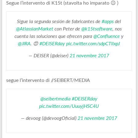
Segue l’intervento di K15t (stavolta ho imparato 😉 )
Sigue la segunda sesión de fabricantes de
#apps
del
@AtlassianMarket
con Peter de
@k15tsoftware
, nos
cuenta las soluciones que ofrecen para
@Confluence
y
@JIRA
. 😍
#DEISERday
pic.twitter.com/sdpCTllxpJ
— DEISER (@deiser)
21 novembre 2017
segue l’intervento di //SEIBERT/MEDIA
@seibertmedia
#DEISERday
pic.twitter.com/UuuyjHSC4U
— devoog (@devoogOficial)
21 novembre 2017