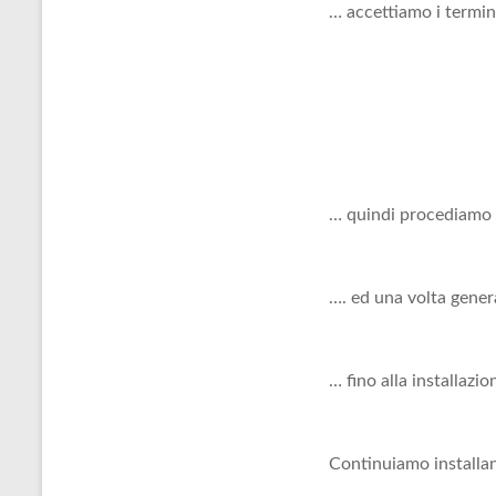
… accettiamo i termini
… quindi procediamo c
…. ed una volta genera
… fino alla installazi
Continuiamo installa