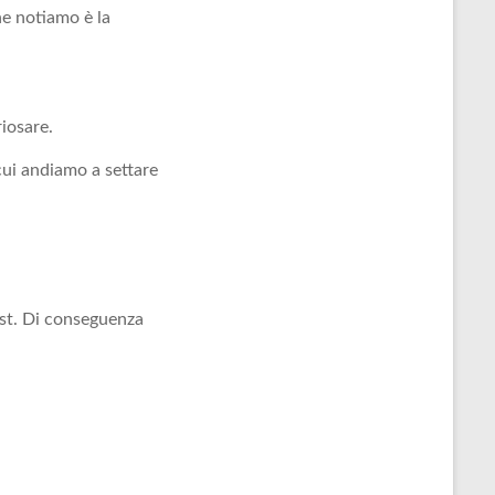
he notiamo è la
iosare.
cui andiamo a settare
ost. Di conseguenza