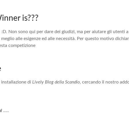
inner is???
D. Non sono qui per dare dei giudizi, ma per aiutare gli utenti
meglio alle esigenze ed alle necessità. Per questo motivo dichia
esta competizione
e
 installazione di
Lively Blog della Scandio
, cercando il nostro addo
al
…..