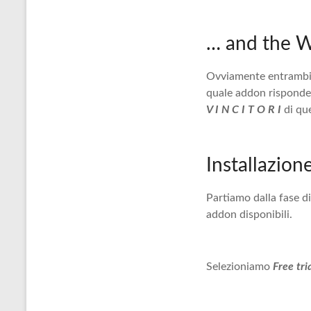
… and the W
Ovviamente entrambi :
quale addon risponde 
V I N C I T O R I
di qu
Installazion
Partiamo dalla fase di
addon disponibili.
Selezioniamo
Free tri