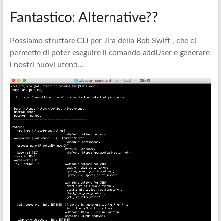
Fantastico: Alternative??
Possiamo sfruttare CLI per Jira della Bob Swift , che ci
permette di poter eseguire il comando addUser e generare
i nostri nuovi utenti…