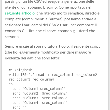
parsing di un file CSV ed esegue la generazione delle
utente di cui abbiamo bisogno. Come riportato nel
seguente articolo
, che ritengo molto semplice, diretto e
completo (complimenti all’autore), possiamo andare a
sezionare i vari campi del CSV e usarli per comporre il
comando CLI Jira che ci serve, creando gli utenti che
servono.
Sempre grazie al sopra citato articolo, il seguente script
(che ho leggermente modificato per dare maggiore
evidenza dei dati che sono letti):
#! /bin/bash

while IFS="," read -r rec_column1 rec_column2 
rec_column3 rec_column4

do

  echo "Column1-$rec_column1"

  echo "
Column2: $rec_column2"

  echo "
Column3: $rec_column3"

  echo "
Column4: $rec_column4"

  echo ""
