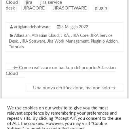
Cloud
jira
jira service
desk
JIRACORE
JIRASOFTWARE
plugin
artigianodelsoftware
3 Maggio 2022
Atlassian
,
Atlassian Cloud
,
JIRA
,
JIRA Core
,
JIRA Service
Desk
,
JIRA Software
,
Jira Work Management
,
Plugin o Addon
,
Tutorials
←
Come realizzare un backup del proprio Atlassian
Cloud
Una nuova certificazione, ma non solo
→
We use cookies on our website to give you the most
Copyright © 2026
Artigiano Del Software
. Tutti i diritti riservati. Tema
relevant experience by remembering your preferences and
Spacious
di ThemeGrill. Sviluppato da:
WordPress
.
repeat visits. By clicking “Accept All”, you consent to the use
of ALL the cookies. However, you may visit "Cookie
Settings" to provide a controlled consent.