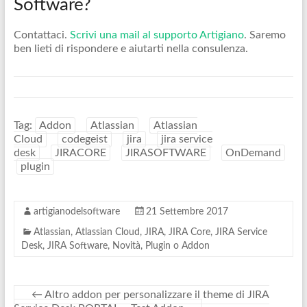
Software?
Contattaci.
Scrivi una mail al supporto Artigiano
. Saremo
ben lieti di rispondere e aiutarti nella consulenza.
Tag:
Addon
Atlassian
Atlassian
Cloud
codegeist
jira
jira service
desk
JIRACORE
JIRASOFTWARE
OnDemand
plugin
artigianodelsoftware
21 Settembre 2017
Atlassian
,
Atlassian Cloud
,
JIRA
,
JIRA Core
,
JIRA Service
Desk
,
JIRA Software
,
Novità
,
Plugin o Addon
←
Altro addon per personalizzare il theme di JIRA