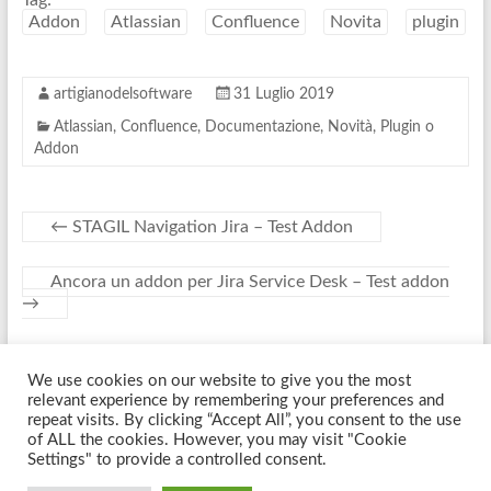
Tag:
Addon
Atlassian
Confluence
Novita
plugin
artigianodelsoftware
31 Luglio 2019
Atlassian
,
Confluence
,
Documentazione
,
Novità
,
Plugin o
Addon
←
STAGIL Navigation Jira – Test Addon
Ancora un addon per Jira Service Desk – Test addon
→
We use cookies on our website to give you the most
Copyright © 2026
Artigiano Del Software
. Tutti i diritti riservati. Tema
relevant experience by remembering your preferences and
Spacious
di ThemeGrill. Sviluppato da:
WordPress
.
repeat visits. By clicking “Accept All”, you consent to the use
of ALL the cookies. However, you may visit "Cookie
Settings" to provide a controlled consent.