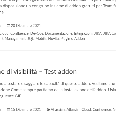
a disposizione un congruno insieme di addon gratuiti per Team fi
ne
e
20 Dicembre 2021
 Cloud
,
Confluence
,
DevOps
,
Documentazione
,
Integrazioni
,
JIRA
,
JIRA Co
ork Management
,
JQL
,
Mobile
,
Novità
,
Plugin o Addon
 di visibilità – Test addon
o a testare e saggiare le capacità di questo addon. Vediamo che 
llazione Come sempre partiamo dalla installazione dell’addon. Usi
seguente GIF
e
15 Dicembre 2021
Atlassian
,
Atlassian Cloud
,
Confluence
,
N