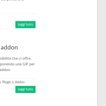
Leggi tutto
t addon
bilità che ci offre.
roponendo una GIF per
’addon.
à
,
Plugin o Addon
Leggi tutto