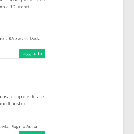
no a 10 utenti
re
,
JIRA Service Desk
,
Leggi tutto
cosa è capace di fare
amo il nostro
ovità
,
Plugin o Addon