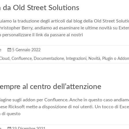
 da Old Street Solutions
iamo la traduzione degli articoli dal blog della Old Street Soluti
Christopher Berry, andiamo ad esaminare le ultime novità su Exte
ersonalizzare il link da passare ai nostri
e
5 Gennaio 2022
 Cloud
,
Confluence
,
Documentazione
,
Integrazioni
,
Novità
,
Plugin o Addo
empre al centro dell’attenzione
dagine sugli addon per Confluence. Anche in questo caso andiam
ese Ricksoft mette a disposizione di noi utenti. Un tocco di Ex
 di questo