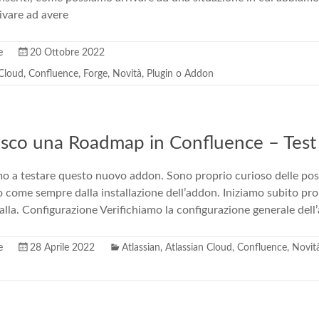
ivare ad avere
e
20 Ottobre 2022
 Cloud
,
Confluence
,
Forge
,
Novità
,
Plugin o Addon
isco una Roadmap in Confluence – Tes
o a testare questo nuovo addon. Sono proprio curioso delle possi
o come sempre dalla installazione dell’addon. Iniziamo subito p
alla. Configurazione Verifichiamo la configurazione generale dell
e
28 Aprile 2022
Atlassian
,
Atlassian Cloud
,
Confluence
,
Novit