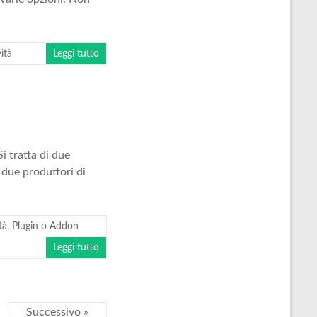
ità
Leggi tutto
i tratta di due
 due produttori di
tà
,
Plugin o Addon
Leggi tutto
Successivo »