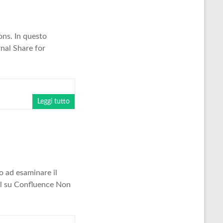
ons. In questo
rnal Share for
n
Leggi tutto
o ad esaminare il
cel su Confluence Non