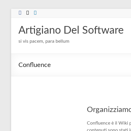
Salta
al
contenuto
Artigiano Del Software
si vis pacem, para bellum
Confluence
Organizziamo
Confluence è il Wiki 
contenuti sono stati 