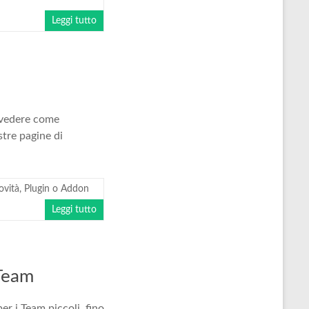
Leggi tutto
 vedere come
stre pagine di
ovità
,
Plugin o Addon
Leggi tutto
 Team
er i Team piccoli, fino