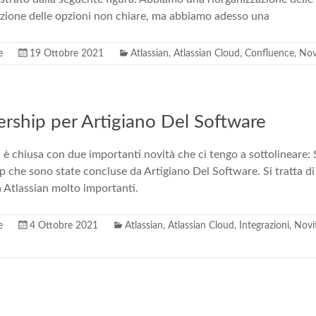
izione delle opzioni non chiare, ma abbiamo adesso una
e
19 Ottobre 2021
Atlassian
,
Atlassian Cloud
,
Confluence
,
Nov
rship per Artigiano Del Software
 è chiusa con due importanti novità che ci tengo a sottolineare: S
p che sono state concluse da Artigiano Del Software. Si tratta di
 Atlassian molto importanti.
e
4 Ottobre 2021
Atlassian
,
Atlassian Cloud
,
Integrazioni
,
Novi