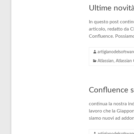
Ultime novità
In questo post continu
articolo, redatto da 
Confluence. Possiamo p
artigianodelsoftwar
Atlassian
,
Atlassian
Confluence s
continua la nostra in
lavoro che la Giappon
siamo nuovi ad addon