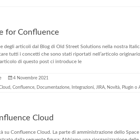
re for Confluence
 degli articoli dal Blog di Old Street Solutions nella nostra Ital
re tutti i concetti che sono stati riportati nell’articolo originari
’articolo di questo post ci introduce le
e
4 Novembre 2021
 Cloud
,
Confluence
,
Documentazione
,
Integrazioni
,
JIRA
,
Novità
,
Plugin o
nfluence Cloud
à su Confluence Cloud. La parte di amministrazione dello Space
rato dalla seguente figura: Abbiamo una riorganizzazione delle 