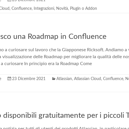
e
23 Dicembre 2021
 Cloud
,
Confluence
,
Integrazioni
,
Novità
,
Plugin o Addon
isco una Roadmap in Confluence
mo a curiosare sul lavoro che la Giapponese Ricksoft. Andiamo a
 visualizzazione delle Roadmap per migliorare la qualità delle no
a curiosare In principio era la Roadmap Come
e
23 Dicembre 2021
Atlassian
,
Atlassian Cloud
,
Confluence
,
N
 disponibili gratuitamente per i piccoli
otizia per tutti gli utenti dei prodotti Atlassian, in particolare p