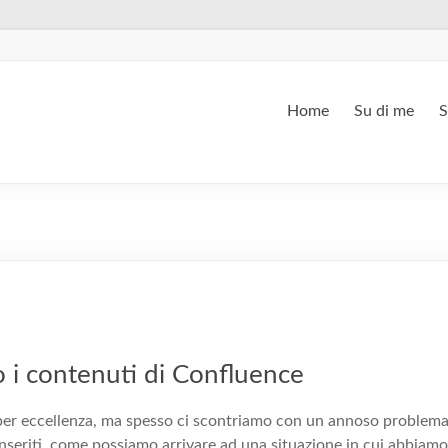
Home
Su di me
S
 i contenuti di Confluence
per eccellenza, ma spesso ci scontriamo con un annoso problema:
inseriti, come possiamo arrivare ad una situazione in cui abbiamo 