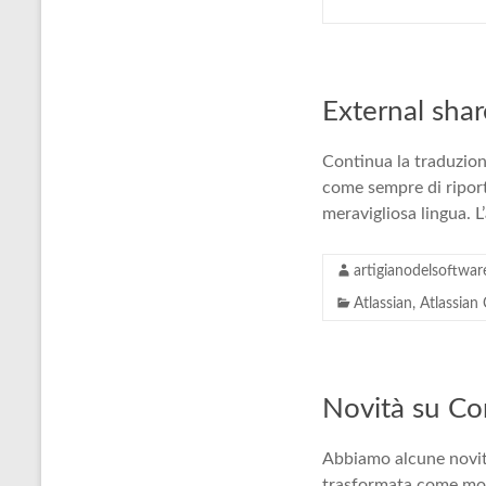
External sha
Continua la traduzione
come sempre di riporta
meravigliosa lingua. L
artigianodelsoftwar
Atlassian
,
Atlassian
Novità su Co
Abbiamo alcune novit
trasformata come most