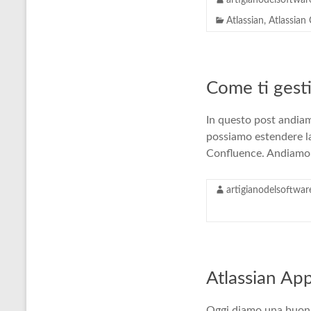
artigianodelsoftwar
Atlassian
,
Atlassian
Come ti gest
In questo post andia
possiamo estendere la
Confluence. Andiamo 
artigianodelsoftwar
Atlassian App
Oggi diamo una buona n