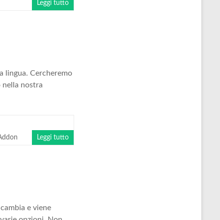
Leggi tutto
ica lingua. Cercheremo
o nella nostra
 Addon
Leggi tutto
 cambia e viene
varie opzioni. Non