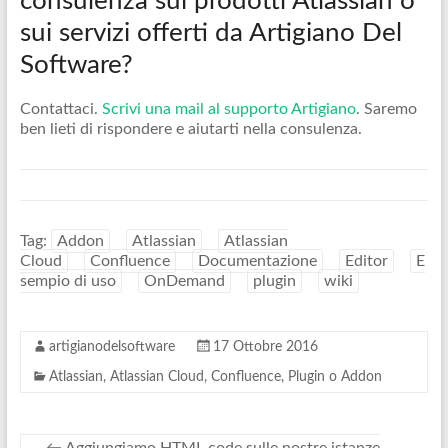
consulenza sui prodotti Atlassian o
sui servizi offerti da Artigiano Del
Software?
Contattaci.
Scrivi una mail al supporto Artigiano
. Saremo
ben lieti di rispondere e aiutarti nella consulenza.
Tag:
Addon
Atlassian
Atlassian
Cloud
Confluence
Documentazione
Editor
E
sempio di uso
OnDemand
plugin
wiki
artigianodelsoftware
17 Ottobre 2016
Atlassian
,
Atlassian Cloud
,
Confluence
,
Plugin o Addon
←
Aggiungiamo HTML code sulle nostre istanze