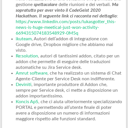
gestione
spettacolare
delle riunioni e dei verbali.
Ma
sopratutto per aver vinto il CodeGeist 2020
Hackathon. Il seguente link ci racconta nel dettaglio
:
https://www.linkedin.com/posts/lukasgotter_this-
news-is-huge-meetical-just-won-activity-
6694315074183548929-0M5q
ikuteam
, Autori dell’addon di integrazione con
Google drive, Dropbox migliore che abbiamo mai
visto.
Re:solution
, autori di tantissimi addon, citato per un
addon che permette di eseguire delle traduzioni
automatiche su Jira Service desk.
Amrut software
, che ha realizzato un sistema di Chat
Agente-Cliente per Service Desk non indifferente.
Deviniti
, importante produttore di Addon che,
sempre per Service desk, ci mette a disposizione un
addon importantissimo.
Koncis ApS
, che ci aiuta ulteriormente specializzando
PORTAL e permettendo all’utente finale di poter
avere a disposizione un numero di informazioni
maggiore rispetto alle funzioni standard.