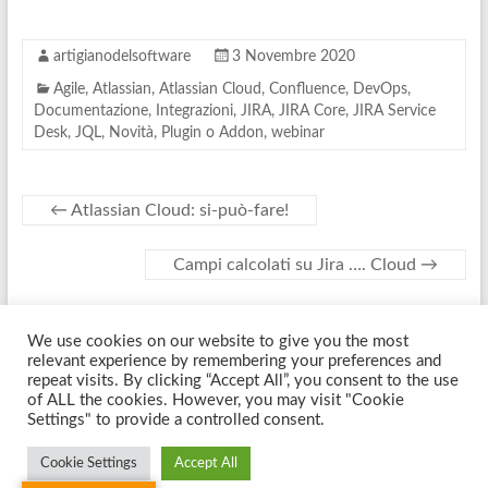
artigianodelsoftware
3 Novembre 2020
Agile
,
Atlassian
,
Atlassian Cloud
,
Confluence
,
DevOps
,
Documentazione
,
Integrazioni
,
JIRA
,
JIRA Core
,
JIRA Service
Desk
,
JQL
,
Novità
,
Plugin o Addon
,
webinar
←
Atlassian Cloud: si-può-fare!
Campi calcolati su Jira …. Cloud
→
We use cookies on our website to give you the most
Copyright © 2026
Artigiano Del Software
. Tutti i diritti riservati. Tema
relevant experience by remembering your preferences and
Spacious
di ThemeGrill. Sviluppato da:
WordPress
.
repeat visits. By clicking “Accept All”, you consent to the use
of ALL the cookies. However, you may visit "Cookie
Settings" to provide a controlled consent.
Cookie Settings
Accept All